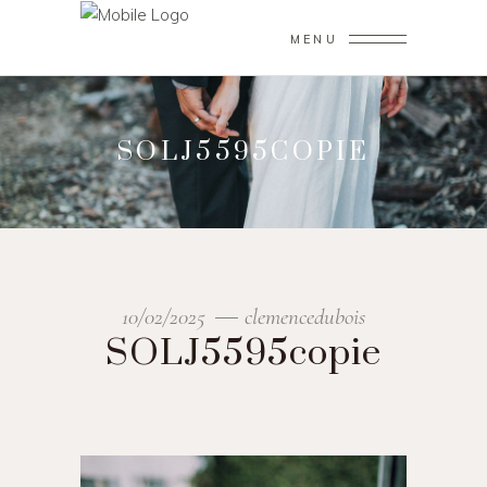
MENU
SOLJ5595COPIE
10/02/2025
clemencedubois
SOLJ5595copie