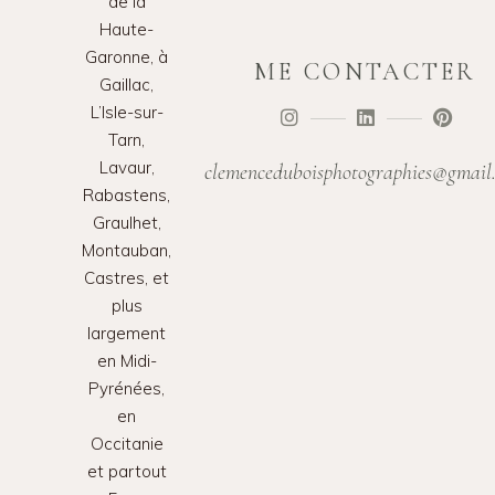
de la
Haute-
Garonne, à
ME CONTACTER
Gaillac,
L’Isle-sur-
Tarn,
Lavaur,
clemenceduboisphotographies@gmail
Rabastens,
Graulhet,
Montauban,
Castres, et
plus
largement
en Midi-
Pyrénées,
en
Occitanie
et partout