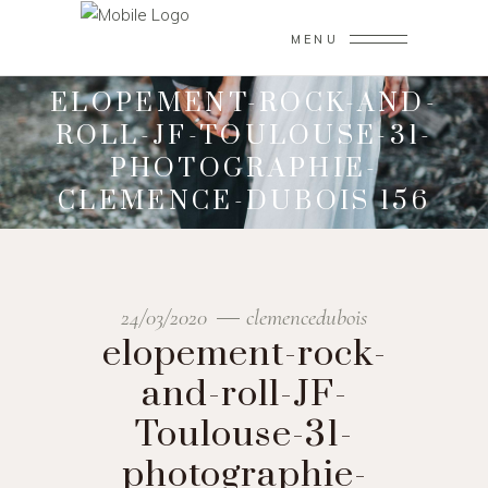
MENU
ELOPEMENT-ROCK-AND-
ROLL-JF-TOULOUSE-31-
PHOTOGRAPHIE-
CLEMENCE-DUBOIS 156
24/03/2020
clemencedubois
elopement-rock-
and-roll-JF-
Toulouse-31-
photographie-