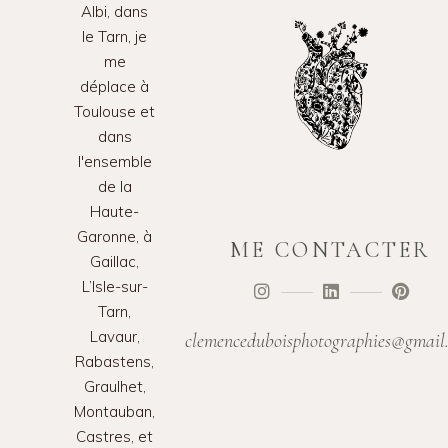
Albi, dans
le Tarn, je
me
déplace à
Toulouse et
dans
l'ensemble
de la
Haute-
Garonne, à
ME CONTACTER
Gaillac,
L’Isle-sur-
Tarn,
Lavaur,
clemenceduboisphotographies@gmail
Rabastens,
Graulhet,
Montauban,
Castres, et