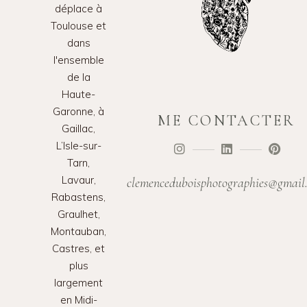
déplace à
Toulouse et
dans
l'ensemble
de la
Haute-
Garonne, à
ME CONTACTER
Gaillac,
L’Isle-sur-
Tarn,
Lavaur,
clemenceduboisphotographies@gmail
Rabastens,
Graulhet,
Montauban,
Castres, et
plus
largement
en Midi-