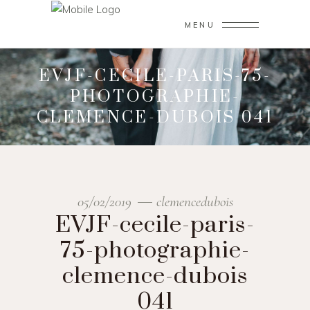
MENU
EVJF-CECILE-PARIS-75-
PHOTOGRAPHIE-
CLEMENCE-DUBOIS 041
05/02/2019
clemencedubois
EVJF-cecile-paris-
75-photographie-
clemence-dubois
041