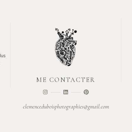
lus
t
ME CONTACTER
clemenceduboisphotographies@gmail.com