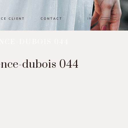
ACE CLIENT
CONTACT
INFO
NCE-DUBOIS 044
ence-dubois 044