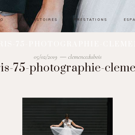
IO
LES HISTOIRES
PRESTATIONS
ESP
ARIS-75-PHOTOGRAPHIE-CLEME
05/02/2019
clemencedubois
ris-75-photographie-clem