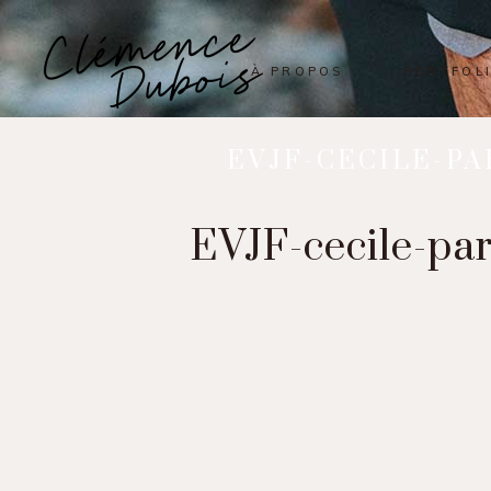
À PROPOS
PORTFOL
EVJF-CECILE-P
EVJF-cecile-pa