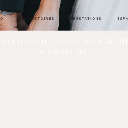
IO
LES HISTOIRES
PRESTATIONS
ESP
-FLOODLIGHT-TOULOUSE-31-P
DUBOIS 147