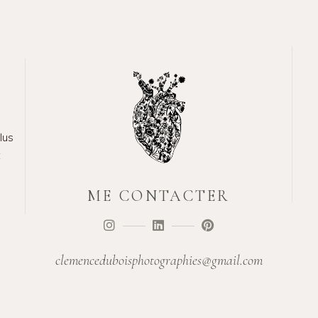
lus
t
ME CONTACTER
clemenceduboisphotographies@gmail.com