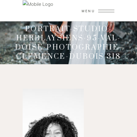
MENU
PORTRAIT-STUDIO-
HERBLAYSIENS-95-VAL-
DOISE-PHOTOGRAPHIE-
CLEMENCE-DUBOIS 318