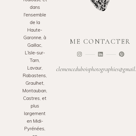
dans
l'ensemble
de la
Haute-
Garonne, à
ME CONTACTER
Gaillac,
L’Isle-sur-
Tarn,
Lavaur,
clemenceduboisphotographies@gmail
Rabastens,
Graulhet,
Montauban,
Castres, et
plus
largement
en Midi-
Pyrénées,