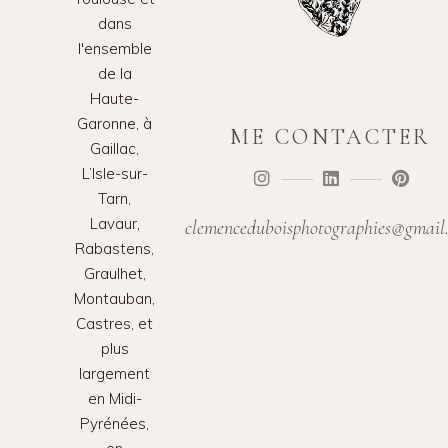
dans
l'ensemble
de la
Haute-
Garonne, à
ME CONTACTER
Gaillac,
L’Isle-sur-
Tarn,
Lavaur,
clemenceduboisphotographies@gmail
Rabastens,
Graulhet,
Montauban,
Castres, et
plus
largement
en Midi-
Pyrénées,