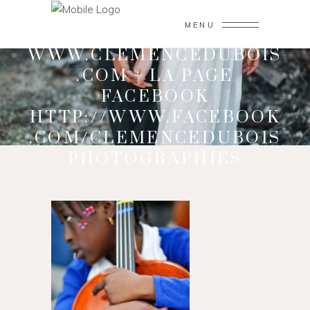
MENU
VISITEZ LE SITE WEB
WWW.CLEMENCEDUBOIS
.COM + LA PAGE
FACEBOOK
HTTP://WWW.FACEBOOK
.COM/CLEMENCEDUBOIS
PHOTOGRAPHIES