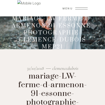
MENU
MARIAGE-LW-FERME-D-
ARMENON-91-ESSONNE-
PHOTOGRAPHIE-
CLEMENCE-DUBOIS
MEP21
31/10/2018
clemencedubois
mariage-LW-
ferme-d-armenon-
91-essonne-
photographie-