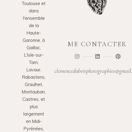
Toulouse et
dans
l'ensemble
de la
Haute-
Garonne, à
ME CONTACTER
Gaillac,
L’Isle-sur-
Tarn,
Lavaur,
clemenceduboisphotographies@gmail
Rabastens,
Graulhet,
Montauban,
Castres, et
plus
largement
en Midi-
Pyrénées,