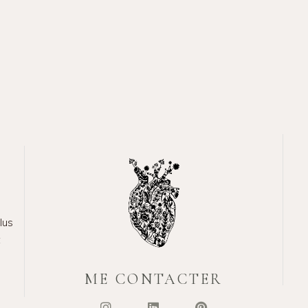
lus
t
ME CONTACTER