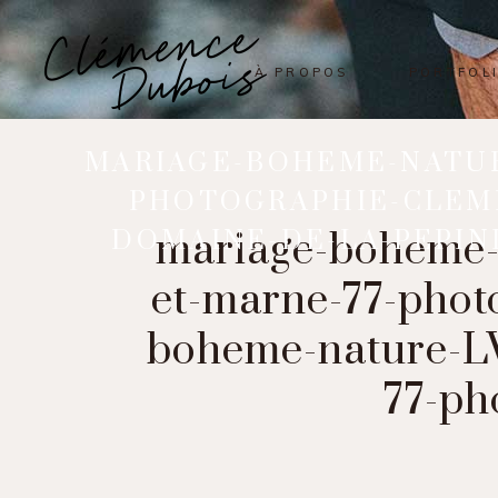
À PROPOS
PORTFOL
MARIAGE-BOHEME-NATUR
PHOTOGRAPHIE-CLEM
DOMAINE-DE-LA-PEPIN
mariage-boheme-
et-marne-77-pho
boheme-nature-LW
77-ph