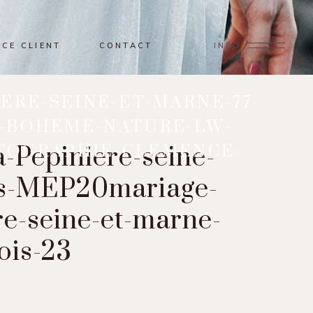
ACE CLIENT
CONTACT
INFO
RE-SEINE-ET-MARNE-77-
-BOHEME-NATURE-LW-
OTOGRAPHIE-CLEMENCE-
Pepiniere-seine-
is-MEP20mariage-
e-seine-et-marne-
ois-23