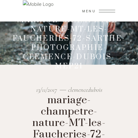
MENU
MARIAGE-CHAMPETRE-
NATURE-MT-LES-
FAUCHERIES-72-SARTHE-
PHOTOGRAPHIE-
CLEMENCE-DUBOIS-
MEP21
13/11/2017
clemencedubois
mariage-
champetre-
nature-MT-les-
Faucheries-72-