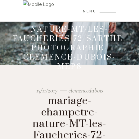
MENU
MARIAGE-CHAMPETRE-
NATURE-MT-LES-
FAUCHERIES-72-SARTHE-
PHOTOGRAPHIE-
CLEMENCE-DUBOIS-
MEP8
13/11/2017
clemencedubois
mariage-
champetre-
nature-MT-les-
Faucheries-72-