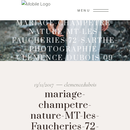
MENU
MARIAGE-CHAMPETRE-
NATURE-MT-LES-
FAUCHERIES-72-SARTHE-
PHOTOGRAPHIE-
CLEMENCE-DUBOIS-09
13/11/2017
clemencedubois
mariage-
champetre-
nature-MT-les-
Faucheries-72-