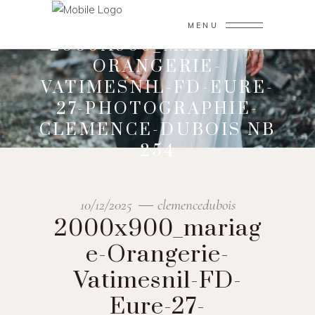
MENU
2000X900_MARIAGE-
ORANGERIE-
VATIMESNIL-FD-EURE-
27-PHOTOGRAPHIE-
CLEMENCE-DUBOIS NB
254
10/12/2025
clemencedubois
2000x900_mariag
e-Orangerie-
Vatimesnil-FD-
Eure-27-