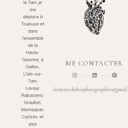
le Tarn, je
me
déplace à
Toulouse et
dans
l'ensemble
de la
Haute-
Garonne, à
ME CONTACTER
Gaillac,
L’Isle-sur-
Tarn,
Lavaur,
clemenceduboisphotographies@gmail
Rabastens,
Graulhet,
Montauban,
Castres, et
plus