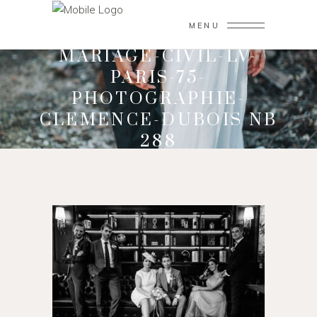
MENU
MARIAGE-CIVIL-LV-
PARIS-75-
PHOTOGRAPHIE-
CLEMENCE-DUBOIS NB
288