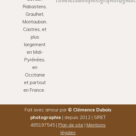
clemenceduboisphotographies@gmail
Rabastens,
Graulhet,
Montauban,
Castres, et
plus
largement
en Midi-
Pyrénées,
en
Occitanie
et partout
en France.
Fait avec amour par
© Clémence Dubois
photographie
| depuis 2012 | SIRET
485197545 |
Plan de site
|
Mentions
légales