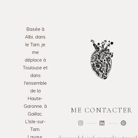
Basée à
Albi, dans
le Tarn, je
me
déplace à
Toulouse et
dans
l'ensemble
de la
Haute-
Garonne, à
ME CONTACTER
Gaillac,
L’Isle-sur-
Tarn,
Lavaur,