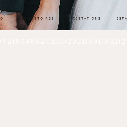
IO
LES HISTOIRES
PRESTATIONS
ESP
F621809852CE5D292D59DFED2