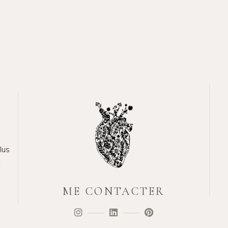
lus
t
ME CONTACTER