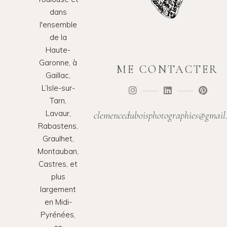
dans
l'ensemble
de la
Haute-
Garonne, à
ME CONTACTER
Gaillac,
L’Isle-sur-
Tarn,
Lavaur,
clemenceduboisphotographies@gmail
Rabastens,
Graulhet,
Montauban,
Castres, et
plus
largement
en Midi-
Pyrénées,