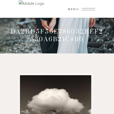
MENU
DA2BD5F56E786032BEF2
530A6B21C4B0