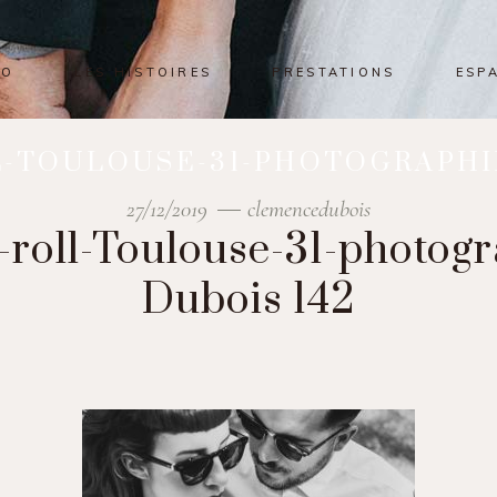
IO
LES HISTOIRES
PRESTATIONS
ESP
-TOULOUSE-31-PHOTOGRAPHI
27/12/2019
clemencedubois
-roll-Toulouse-31-photog
Dubois 142