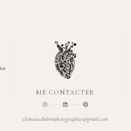
lus
t
ME CONTACTER
clemenceduboisphotographies@gmail.com