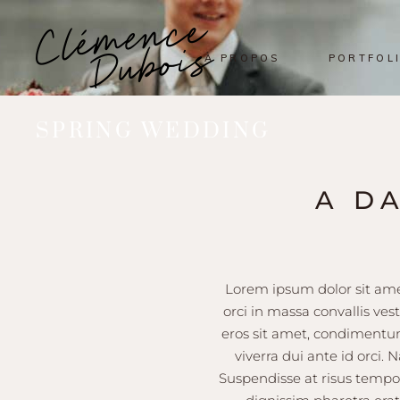
À PROPOS
PORTFOL
SPRING WEDDING
A D
Lorem ipsum dolor sit amet
orci in massa convallis ves
eros sit amet, condimentum 
viverra dui ante id orci.
Suspendisse at risus tempor