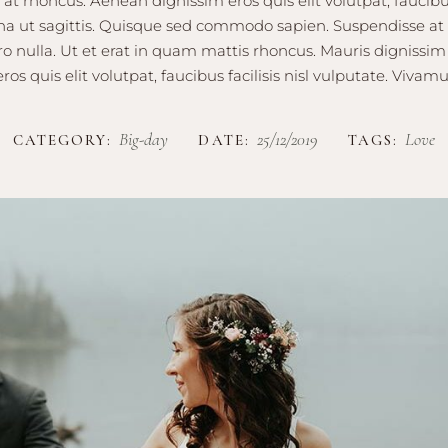
at rhoncus. Aenean dignissim eros quis elit volutpat, faucibus 
a ut sagittis. Quisque sed commodo sapien. Suspendisse at 
ro nulla. Ut et erat in quam mattis rhoncus. Mauris dignissim
os quis elit volutpat, faucibus facilisis nisl vulputate. Vivam
Big-day
25/12/2019
Love
CATEGORY:
DATE:
TAGS: