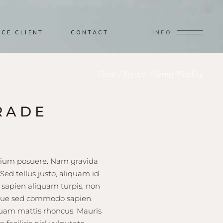
ACE CLIENT
CONTACT
INFO
Home
/
Big-day
/
Spring Wedding
RADE
retium posuere. Nam gravida
Sed tellus justo, aliquam id
t sapien aliquam turpis, non
uisque sed commodo sapien.
 quam mattis rhoncus. Mauris