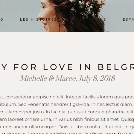
IO
LES HISTOIRES
PRESTATIONS
ESP
AY FOR LOVE IN BELG
Michelle & Marce, July 8, 2018
, consectetur adipiscing elit. Integer facilisis lorem quis p
tibulum. Sed venenatis hendrerit gravida. In nec lectus diam. 
ullamcorper justo. In lacinia, purus ut congue pharetra, eli
 Nam laoreet ornare urna, in varius nibh finibus sit amet. Q
 eros auctor ullamcorper. Duis ut libero nulla. Ut et erat in