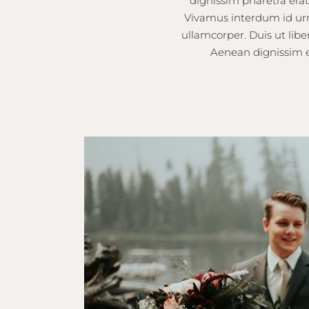
dignissim pharetra erat 
Vivamus interdum id urn
ullamcorper. Duis ut libe
Aenean dignissim er