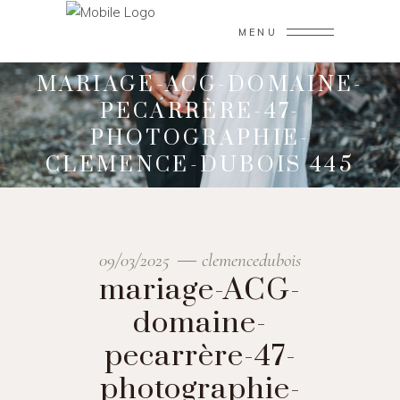
MENU
MARIAGE-ACG-DOMAINE-
PECARRÈRE-47-
PHOTOGRAPHIE-
CLEMENCE-DUBOIS 445
09/03/2025
clemencedubois
mariage-ACG-
domaine-
pecarrère-47-
photographie-