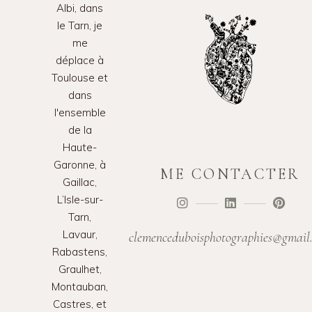
Albi, dans
le Tarn, je
me
déplace à
Toulouse et
dans
l'ensemble
de la
Haute-
Garonne, à
ME CONTACTER
Gaillac,
L’Isle-sur-
Tarn,
Lavaur,
clemenceduboisphotographies@gmail
Rabastens,
Graulhet,
Montauban,
Castres, et