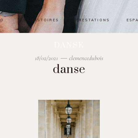
IO
LES HISTOIRES
PRESTATIONS
ESP
DANSE
18/02/2021
clemencedubois
danse