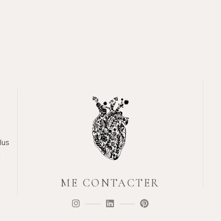
lus
t
ME CONTACTER