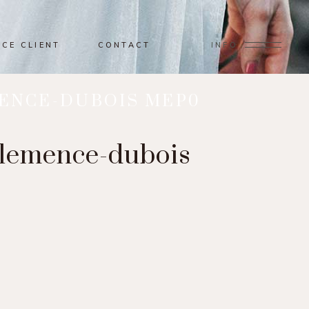
ACE CLIENT
CONTACT
INFO
ENCE-DUBOIS MEP0
clemence-dubois