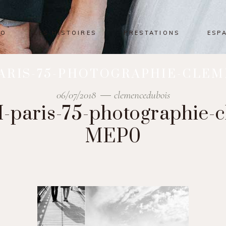
IO
LES HISTOIRES
PRESTATIONS
ESP
ARIS-75-PHOTOGRAPHIE-CLEM
06/07/2018
clemencedubois
paris-75-photographie-
MEP0