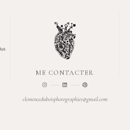
lus
t
ME CONTACTER
clemenceduboisphotographies@gmail.com