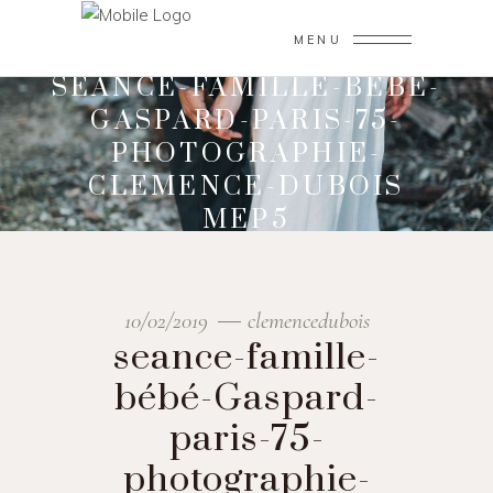
MENU
SEANCE-FAMILLE-BÉBÉ-
GASPARD-PARIS-75-
PHOTOGRAPHIE-
CLEMENCE-DUBOIS
MEP5
10/02/2019
clemencedubois
seance-famille-
bébé-Gaspard-
paris-75-
photographie-