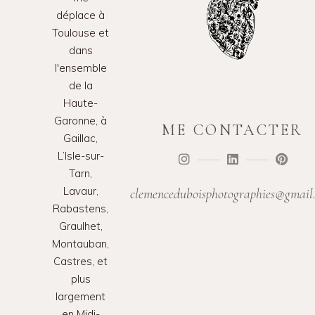
déplace à
Toulouse et
dans
l'ensemble
de la
Haute-
Garonne, à
ME CONTACTER
Gaillac,
L’Isle-sur-
Tarn,
Lavaur,
clemenceduboisphotographies@gmail
Rabastens,
Graulhet,
Montauban,
Castres, et
plus
largement
en Midi-