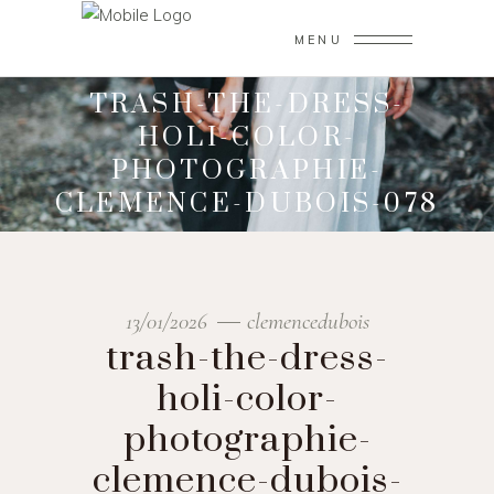
MENU
TRASH-THE-DRESS-
HOLI-COLOR-
PHOTOGRAPHIE-
CLEMENCE-DUBOIS-078
13/01/2026
clemencedubois
trash-the-dress-
holi-color-
photographie-
clemence-dubois-