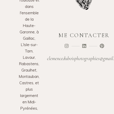
Toulouse et
dans
l'ensemble
de la
Haute-
Garonne, à
ME CONTACTER
Gaillac,
L’Isle-sur-
Tarn,
Lavaur,
clemenceduboisphotographies@gmail
Rabastens,
Graulhet,
Montauban,
Castres, et
plus
largement
en Midi-
Pyrénées,