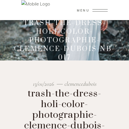
MENU
TRASH-THE-DRESS-
HOLI-COLOR-
PHOTOGRAPHIE-
CLEMENCE-DUBOIS-NB-
017
13/01/2026
clemencedubois
trash-the-dress-
holi-color-
photographie-
clemence-dubois-