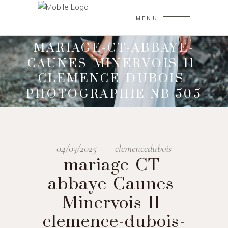
MENU
MARIAGE-CT-ABBAYE-
CAUNES-MINERVOIS-11-
CLEMENCE-DUBOIS-
PHOTOGRAPHIE NB 505
04/03/2025
clemencedubois
mariage-CT-
abbaye-Caunes-
Minervois-11-
clemence-dubois-