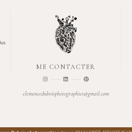
lus
t
ME CONTACTER
clemenceduboisphotographies@gmail.com