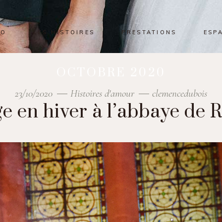
IO
LES HISTOIRES
PRESTATIONS
ESP
OCTOBRE 2020
23/10/2020
Histoires d'amour
clemencedubois
e en hiver à l’abbaye de