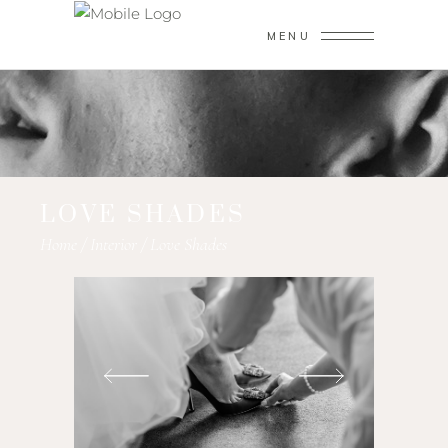
MENU
LOVE SHADES
Home
/
Interior
/
Love Shades