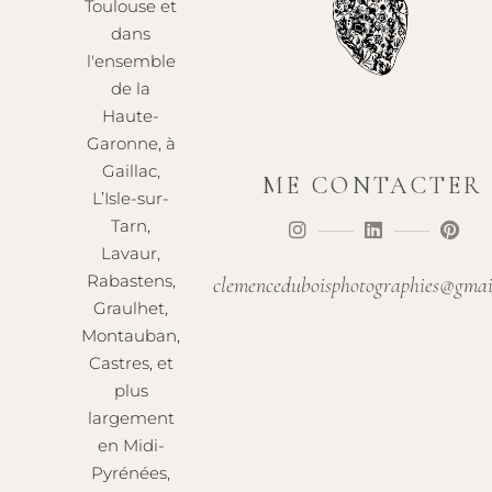
Toulouse et
dans
l'ensemble
de la
Haute-
Garonne, à
Gaillac,
ME CONTACTER
L’Isle-sur-
Tarn,
Lavaur,
Rabastens,
clemenceduboisphotographies@gmai
Graulhet,
Montauban,
Castres, et
plus
largement
en Midi-
Pyrénées,