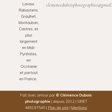
Lavaur,
clemenceduboisphotographies@gmail
Rabastens,
Graulhet,
Montauban,
Castres, et
plus
largement
en Midi-
Pyrénées,
en
Occitanie
et partout
en France.
Fait avec amour par
© Clémence Dubois
photographie
| depuis 2012 | SIRET
485197545 |
Plan de site
|
Mentions