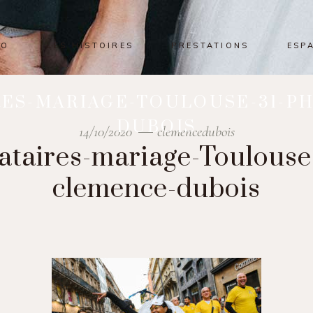
IO
LES HISTOIRES
PRESTATIONS
ESP
RES-MARIAGE-TOULOUSE-31-P
DUBOIS
14/10/2020
clemencedubois
ataires-mariage-Toulouse
clemence-dubois