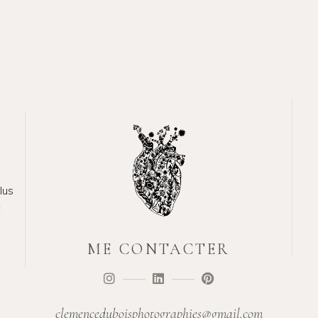
lus
t
ME CONTACTER
clemenceduboisphotographies@gmail.com