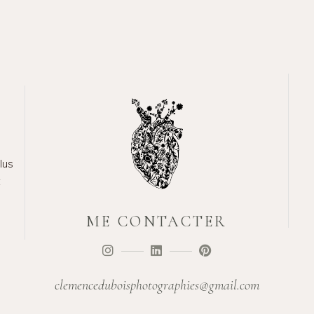
lus
t
ME CONTACTER
clemenceduboisphotographies@gmail.com