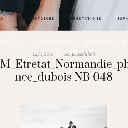
IO
LES HISTOIRES
PRESTATIONS
ESP
TRETAT_NORMANDIE_PHOTOGR
NB 048
24/11/2018
clemencedubois
VM_Etretat_Normandie_p
nce_dubois NB 048