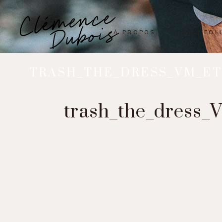
À PROPOS
PORTFOL
TRASH_THE_DRESS_VM_E
trash_the_dress_